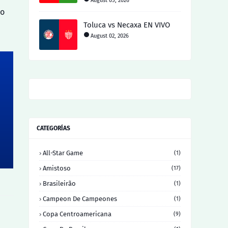
August 05, 2026
io
Toluca vs Necaxa EN VIVO
August 02, 2026
CATEGORÍAS
All-Star Game
(1)
Amistoso
(17)
Brasileirão
(1)
Campeon De Campeones
(1)
Copa Centroamericana
(9)