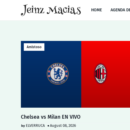
HOME
AGENDA D
Amistoso
Chelsea vs Milan EN VIVO
ELVERRUCA
August 08, 2026