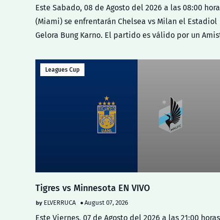
Este Sabado, 08 de Agosto del 2026 a las 08:00 hora
(Miami) se enfrentarán Chelsea vs Milan el Estadiol
Gelora Bung Karno. El partido es válido por un Ami
Leagues Cup
Tigres vs Minnesota EN VIVO
ELVERRUCA
August 07, 2026
Este Viernes, 07 de Agosto del 2026 a las 21:00 horas