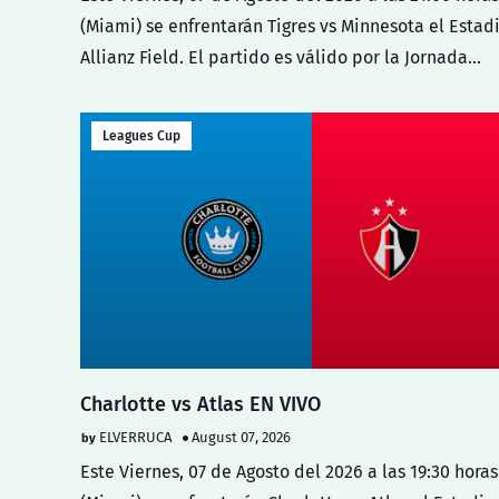
(Miami) se enfrentarán Tigres vs Minnesota el Estad
Allianz Field. El partido es válido por la Jornada…
Leagues Cup
Charlotte vs Atlas EN VIVO
ELVERRUCA
August 07, 2026
Este Viernes, 07 de Agosto del 2026 a las 19:30 horas