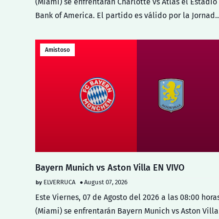
(Miami) se enfrentarán Charlotte vs Atlas el Estadio
Bank of America. El partido es válido por la Jornad
Amistoso
Bayern Munich vs Aston Villa EN VIVO
ELVERRUCA
August 07, 2026
Este Viernes, 07 de Agosto del 2026 a las 08:00 hora
(Miami) se enfrentarán Bayern Munich vs Aston Villa