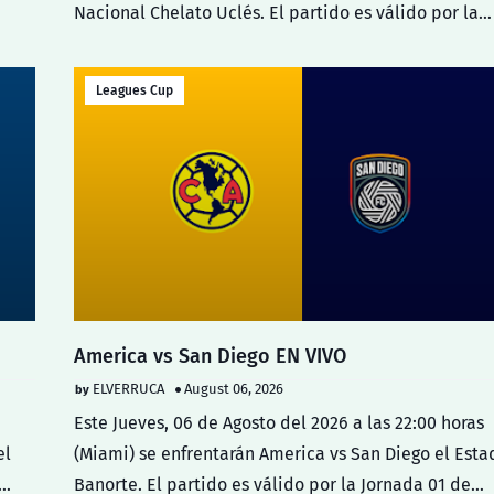
Nacional Chelato Uclés. El partido es válido por la
Jorn…
Leagues Cup
America vs San Diego EN VIVO
ELVERRUCA
August 06, 2026
Este Jueves, 06 de Agosto del 2026 a las 22:00 horas
el
(Miami) se enfrentarán America vs San Diego el Esta
a…
Banorte. El partido es válido por la Jornada 01 de…