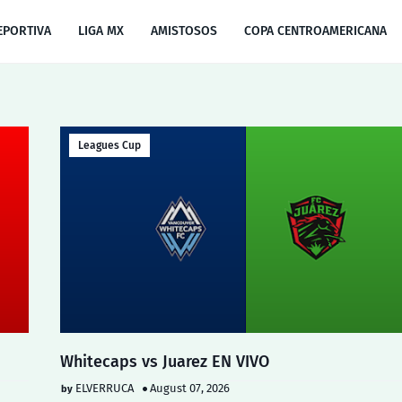
EPORTIVA
LIGA MX
AMISTOSOS
COPA CENTROAMERICANA
Leagues Cup
Whitecaps vs Juarez EN VIVO
ELVERRUCA
August 07, 2026