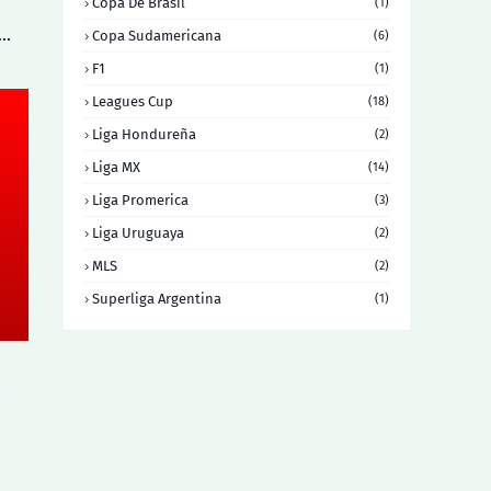
Copa De Brasil
(1)
o…
Copa Sudamericana
(6)
F1
(1)
Leagues Cup
(18)
Liga Hondureña
(2)
Liga MX
(14)
Liga Promerica
(3)
Liga Uruguaya
(2)
MLS
(2)
Superliga Argentina
(1)